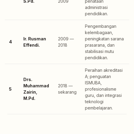
S.Pd.
2009
penataan
administrasi
pendidikan.
Pengembangan
kelembagaan,
Ir. Rusman
2009 —
peningkatan sarana
4
Effendi.
2018
prasarana, dan
stabilisasi mutu
pendidikan.
Peraihan akreditasi
A; penguatan
Drs.
ISMUBA,
Muhammad
2018 —
5
profesionalisme
Zairin,
sekarang
guru, dan integrasi
M.Pd.
teknologi
pembelajaran.